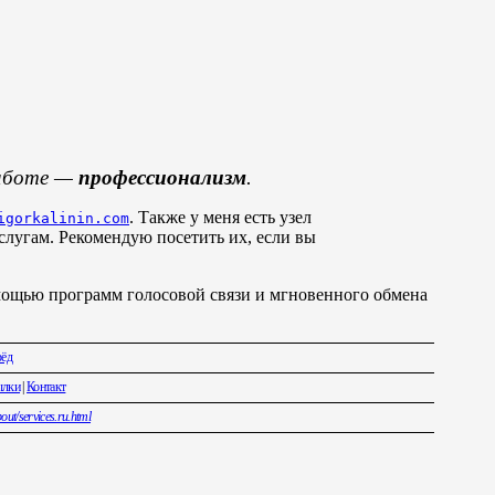
работе —
профессионализм
.
. Также у меня есть узел
igorkalinin.com
лугам. Рекомендую посетить их, если вы
мощью программ голосовой связи и мгновенного обмена
рёд
ылки
|
Контакт
ut/services.ru.html