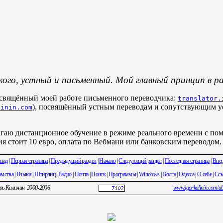
кого, устный и письменный. Мой главный принцип в 
посвящённый моей работе письменного переводчика:
translator.
), посвящённый устным переводам и сопутствующим ус
linin.com
агаю дистанционное обучение в режиме реального времени с по
ия стоит 10 евро, оплата по Вебмани или банковским переводом.
зад
|
Первая страница
|
Предыдущий раздел
|
Начало
|
Следующий раздел
|
Последняя страница
|
Впе
омства
|
Языки
|
Штирлиц
|
Радио
|
Почта
|
Поиск
|
Программы
|
Windows
|
Волга
|
Одесса
|
О себе
|
Сс
ь Калинин 2000-2006
www.igorkalinin.com/abo