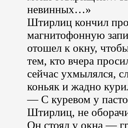
невинных…»
Штирлиц кончил про
магнитофонную запис
отошел к окну, чтобы
тем, кто вчера проси
сейчас ухмылялся, с
коньяк и жадно кури
— С куревом у паст
Штирлиц, не оборачи
Он стоял у окна — г