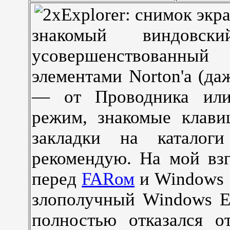
знакомый виндовс
усовершенствованн
элементами Norton'a (да
— от Проводника или
режим, знакомые клави
закладки на каталог
рекомендую. На мой взг
перед
FARом
и Windows 
злополучный Windows Ex
полностью отказался о