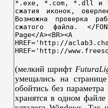
*.exe, *.com, *.dll и 
сжатия иконок, оверл
Возможна проверка ра
сжатого файла. </FONT
Page</A><BR><A
HREF='http://aclab3.ch
HREF='http://www.frees
(мелкий шрифт
FuturaLi
умещались на странице
обойтись без параметра
хранятся в одном файл
каталога Windows. Так 